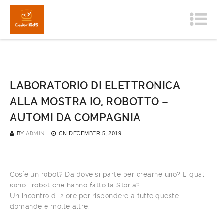
LABORATORIO DI ELETTRONICA
ALLA MOSTRA IO, ROBOTTO –
AUTOMI DA COMPAGNIA
BY
ADMIN
ON
DECEMBER 5, 2019
Cos’è un robot? Da dove si parte per crearne uno? E quali
sono i robot che hanno fatto la Storia?
Un incontro di 2 ore per rispondere a tutte queste
domande e molte altre.