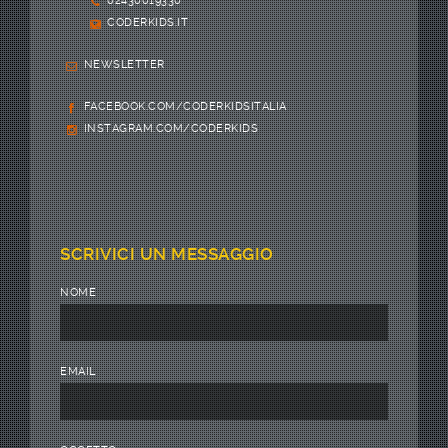
02430019330
CODERKIDS.IT
NEWSLETTER
FACEBOOK.COM/CODERKIDSITALIA
INSTAGRAM.COM/CODERKIDS
SCRIVICI UN MESSAGGIO
NOME
EMAIL