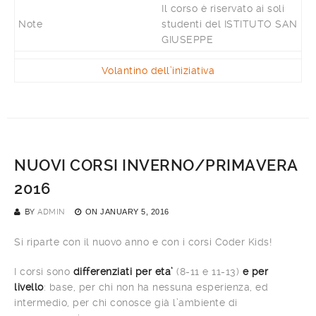
Il corso è riservato ai soli
Note
studenti del ISTITUTO SAN
GIUSEPPE
Volantino dell’iniziativa
NUOVI CORSI INVERNO/PRIMAVERA
2016
BY
ADMIN
ON
JANUARY 5, 2016
Si riparte con il nuovo anno e con i corsi Coder Kids!
I corsi sono
differenziati per eta’
(8-11 e 11-13)
e per
livello
: base, per chi non ha nessuna esperienza, ed
intermedio, per chi conosce già l’ambiente di