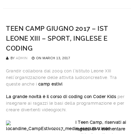
TEEN CAMP GIUGNO 2017 – IST
LEONE XIII – SPORT, INGLESE E
CODING
BY
ADMIN
ON
MARCH 13, 2017
Grandir collabora dal 2009 con l’Istituto Leone XIII
nell’organizzazione delle attività ludicoricreative. Tra
queste anche i
camp estivi
.
La grande novità è il corso di coding con Coder Kids
per
insegnare ai ragazzi le basi della programmazione e per
creare divertenti videogiochi.
I Tee
n Camp, riservati ai
ragazzi di V elementare