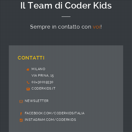
Il Team di Coder Kids
Sempre in contatto con
voi
!
CONTATTI
MILANO
VIA PRINA, 15
02430019330
CODERKIDS.IT
NEWSLETTER
FACEBOOK.COM/CODERKIDSITALIA
INSTAGRAM.COM/CODERKIDS