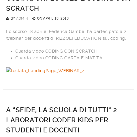
SCRATCH
BY
ADMIN
ON
APRIL 18, 2018
Lo scorso 18 aprile, Federica Gambel ha partecipato a 2
webinar per docenti di RIZZOLI EDUCATION sul coding.
Guarda video CODING CON SCRATCH
Guarda video CODING CARTA E MATITA
A “SFIDE, LA SCUOLA DI TUTTI” 2
LABORATORI CODER KIDS PER
STUDENTI E DOCENTI