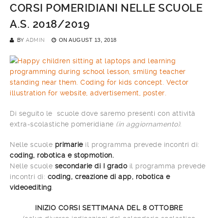
CORSI POMERIDIANI NELLE SCUOLE
A.S. 2018/2019
BY
ADMIN
ON
AUGUST 13, 2018
Di seguito le scuole dove saremo presenti con attività
extra-scolastiche pomeridiane
(in aggiornamento).
Nelle scuole
primarie
il programma prevede incontri di:
coding, robotica e stopmotion.
Nelle scuole
secondarie di I grado
il programma prevede
incontri di:
coding, creazione di app, robotica e
videoediting
.
INIZIO CORSI SETTIMANA DEL 8 OTTOBRE