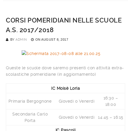
CORSI POMERIDIANI NELLE SCUOLE
A.S. 2017/2018
BY
ADMIN
ON
AUGUST 8, 2017
Queste le scuole dove saremo presenti con attività extra-
scolastiche pomeridiane (in aggiornamento)
IC Moisè Loria
16:30 –
Primaria Bergognone
Giovedì o Venerdì
18:00
Secondaria Carlo
Giovedì o Venerdì
14:45 – 16:15
Porta
IC Pascoli