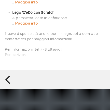
::
Maggiori info
::
Lego WeDo con Scratch
A primavera, date in definizione
::
Maggiori info
::
Nuove disponibilità anche per i minigruppi a domicilio,
contattateci per maggiori informazioni!
Per informazioni tel 348 2895404
Per iscrizioni