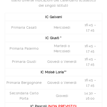
(salvo diverse indicazioni del calendario scolastico
dei singoli Istituti)
IC Galvani
16:45 –
Primaria Casati
Mercoledì
17:45
IC Giusti *
Martedì o
16:45 –
Primaria Palermo
Mercoledì
17:45
16:45 –
Primaria Giusti
Giovedì o Venerdì
17:45
IC Moisè Loria**
16:45 –
Primaria Bergognone
Giovedì o Venerdì
17:45
Secondaria Carlo
14:30 –
Giovedì
Porta
16:00
IC Pascoli
(NON PREVISTO)