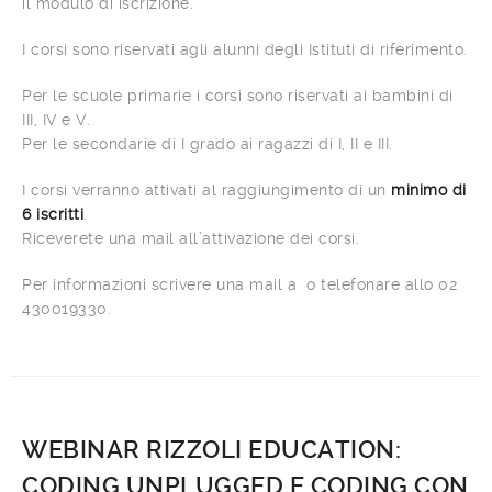
il modulo di iscrizione.
I corsi sono riservati agli alunni degli Istituti di riferimento.
Per le scuole primarie i corsi sono riservati ai bambini di
III, IV e V.
Per le secondarie di I grado ai ragazzi di I, II e III.
I corsi verranno attivati al raggiungimento di un
minimo di
6 iscritti
.
Riceverete una mail all’attivazione dei corsi.
Per informazioni scrivere una mail a o telefonare allo 02
430019330.
WEBINAR RIZZOLI EDUCATION:
CODING UNPLUGGED E CODING CON