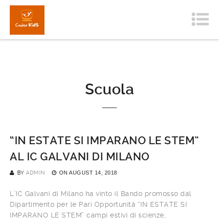
Scuola
“IN ESTATE SI IMPARANO LE STEM”
AL IC GALVANI DI MILANO
BY
ADMIN
ON
AUGUST 14, 2018
L’IC Galvani di Milano ha vinto il Bando promosso dal
Dipartimento per le Pari Opportunità “IN ESTATE SI
IMPARANO LE STEM” campi estivi di scienze,