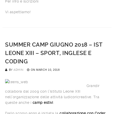
Per info e iscrizioni
Vi aspettiamo!
SUMMER CAMP GIUGNO 2018 – IST
LEONE XIII – SPORT, INGLESE E
CODING
BY
ADMIN
ON
MARCH 10, 2018
Grandir
collabora dal 2009 con l’Istituto Leone XIII
nell’organizzazione delle attività ludicoricreative. Tra
queste anche i
camp estivi
.
Dallo scorso anno è iniziata la
collaborazione con Coder