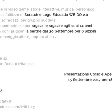
e di video game, storie interattive, musica, personaggi
o l’utilizzo di
Scratch e Lego Educatio WE DO 2.0
 10 ragazzi per gruppo suddivisi
 e competenze per
ragazzi e ragazze agli 11 ai 14 anni
a ogni 15 giorni
a partire dal 30 Settembre per 6 lezioni
omeriggio alle 15 oppure alle 17
ia 22
an Donato Milanese
Presentazione Corso e Aper
15 Settembre 2017 ore 1
O:
taly.it
ebook.com/MiitItaly