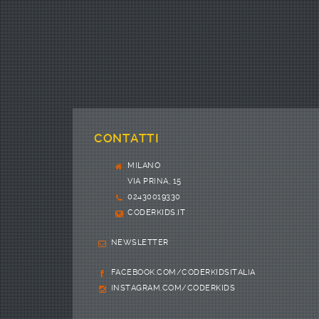
CONTATTI
MILANO
VIA PRINA, 15
02430019330
CODERKIDS.IT
NEWSLETTER
FACEBOOK.COM/CODERKIDSITALIA
INSTAGRAM.COM/CODERKIDS