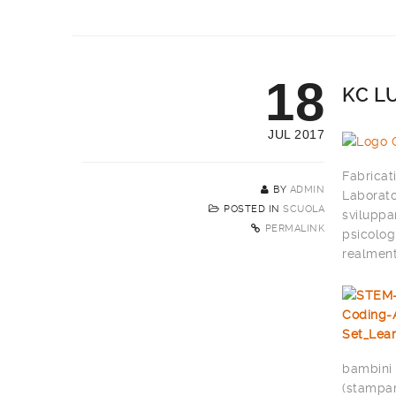
18
KC L
JUL 2017
Fabricat
BY
ADMIN
Laborato
POSTED IN
SCUOLA
sviluppa
PERMALINK
psicolog
realment
bambini 
(stampan