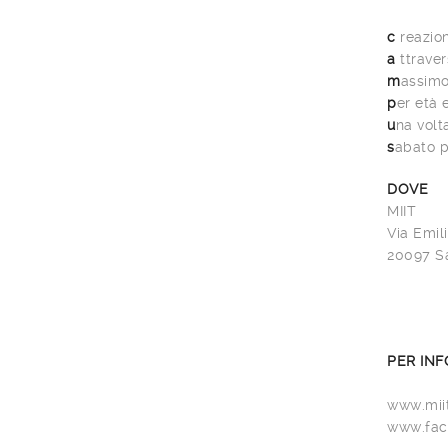
c
reazion
a
ttravers
m
assimo
p
er età
u
na volt
s
abato p
DOVE
MIIT
Via Emil
20097 S
PER INF
www.miiti
www.fac