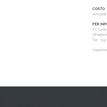
COSTO
Annuale:
PER INF
KC Ludu
info@kc
Tel. +39
Volantino