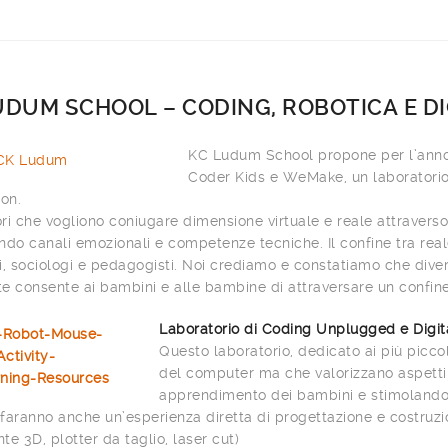
UDUM SCHOOL – CODING, ROBOTICA E D
KC Ludum School propone per l’anno 
Coder Kids e WeMake, un laboratorio
ion.
ri che vogliono coniugare dimensione virtuale e reale attraverso
ndo canali emozionali e competenze tecniche. Il confine tra real
i, sociologi e pedagogisti. Noi crediamo e constatiamo che divert
e consente ai bambini e alle bambine di attraversare un confine,
Laboratorio di Coding Unplugged e Digita
Questo laboratorio, dedicato ai più picco
del computer ma che valorizzano aspetti l
apprendimento dei bambini e stimolando 
faranno anche un’esperienza diretta di progettazione e costruzi
te 3D, plotter da taglio, laser cut)