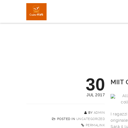
30
MIIT
JUL 2017
All
col
BY
ADMIN
I ragazz
POSTED IN
UNCATEGORIZED
originale
PERMALINK
Sarà il 