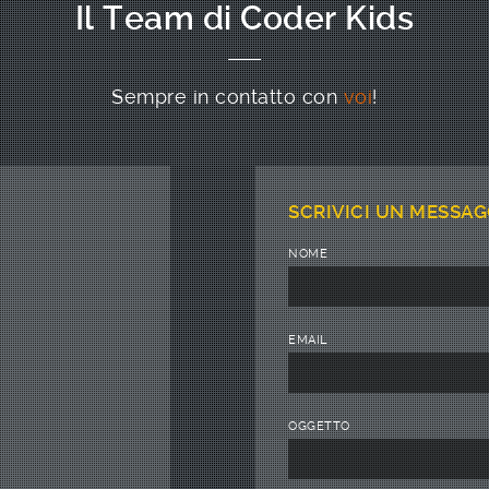
Il Team di Coder Kids
Sempre in contatto con
voi
!
SCRIVICI UN MESSAG
NOME
EMAIL
OGGETTO