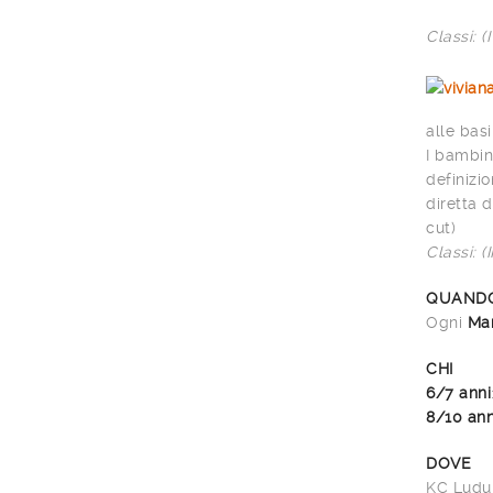
Classi: (
alle bas
I bambin
definizi
diretta 
cut)
Classi: (
QUAND
Ogni
Mar
CHI
6/7 anni
8/10 ann
DOVE
KC Ludum