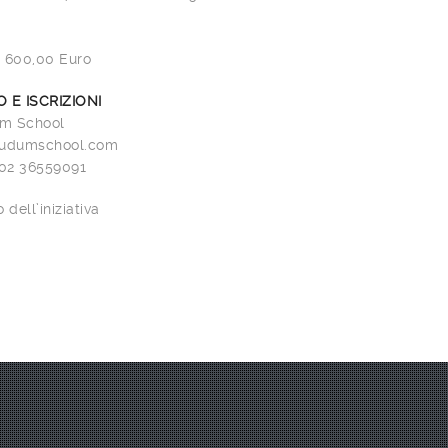
 600,00 Euro
O E ISCRIZIONI
m School
ludumschool.com
 02 36559091
 dell’iniziativa