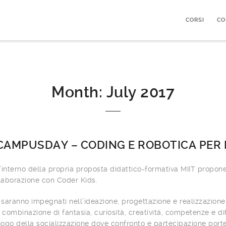
CORSI
CO
Month:
July 2017
 CAMPUSDAY – CODING E ROBOTICA PER 
’interno della propria proposta didattico-formativa MIIT propone
laborazione con Coder Kids.
i saranno impegnati nell’ideazione, progettazione e realizzazione
 combinazione di fantasia, curiosità, creatività, competenze e dif
luogo della socializzazione dove confronto e partecipazione port