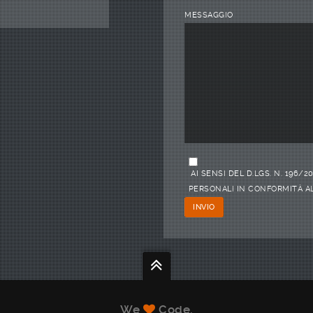
MESSAGGIO
AI SENSI DEL D.LGS. N. 196
PERSONALI IN CONFORMITÀ AL
We
Code.