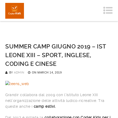
SUMMER CAMP GIUGNO 2019 – IST
LEONE XIII – SPORT, INGLESE,
CODING E CINESE
BY
ADMIN
ON
MARCH 14, 2019
Grandir collabora dal 2009 con l’Istituto Leone XIII
nell’organizzazione delle attività ludico-ricreative. Tra
queste anche i
camp estivi.
Dal 2017 è iniziata la
collaborazione con Coder Kids per i