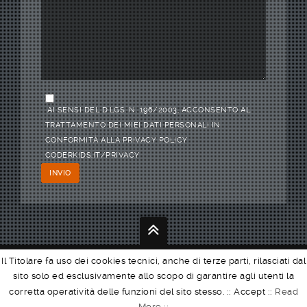
AI SENSI DEL D.LGS. N. 196/2003, ACCONSENTO AL
TRATTAMENTO DEI MIEI DATI PERSONALI IN
CONFORMITÀ ALLA PRIVACY POLICY
CODERKIDS.IT/PRIVACY
Il Titolare fa uso dei cookies tecnici, anche di terze parti, rilasciati dal
We
Code.
sito solo ed esclusivamente allo scopo di garantire agli utenti la
CODER KIDS sas - P.IVA: 09212680962
corretta operatività delle funzioni del sito stesso. ::
Accept
::
Read
More
::