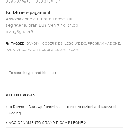
339.7378913 – 333.3136132
Iscrizione e pagamenti
Associazione culturale Leone XIII
segreteria: orari Lun-Ven 7.30-13.00
02.438502216
TAGGED:
BAMBINI
,
CODER KIDS
,
LEGO WE DO
,
PROGRAMMAZIONE
,
RAGAZZI
,
SCRATCH
,
SCUOLA
,
SUMMER CAMP
RECENT POSTS
Io Donna – Start Up Femminili – Le nostre lezioni a distanza di
Coding
AGGIORNAMENTO GRANDIR CAMP LEONE XIII