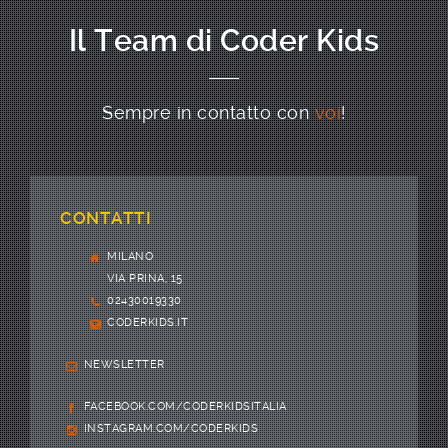
Il Team di Coder Kids
Sempre in contatto con
voi
!
CONTATTI
MILANO
VIA PRINA, 15
02430019330
CODERKIDS.IT
NEWSLETTER
FACEBOOK.COM/CODERKIDSITALIA
INSTAGRAM.COM/CODERKIDS