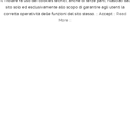
Il Titolare fa uso dei cookies tecnici, anche di terze parti, rilasciati dal
sito solo ed esclusivamente allo scopo di garantire agli utenti la
corretta operatività delle funzioni del sito stesso. ::
Accept
::
Read
More
::
TECH ACADEMY – CORRIERE DELLA
SERA – DIGITAL WEEK
BY
ADMIN
ON
MARCH 7, 2019