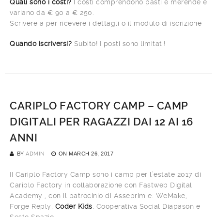
Quali sono i costi?
I costi comprendono pasti e merende e
variano da € 90 a € 250.
Scrivere a per ricevere i dettagli o il modulo di iscrizione
Quando iscriversi?
Subito! I posti sono limitati!
CARIPLO FACTORY CAMP – CAMP
DIGITALI PER RAGAZZI DAI 12 AI 16
ANNI
BY
ADMIN
ON
MARCH 26, 2017
II Cariplo Factory Camp sono i camp per l’estate 2017 di
Cariplo Factory in collaborazione con Fastweb Digital
Academy , con il patrocinio di Asseprim e: WeMake,
Forge Reply,
Coder Kids
, Cooperativa Social Diapason e