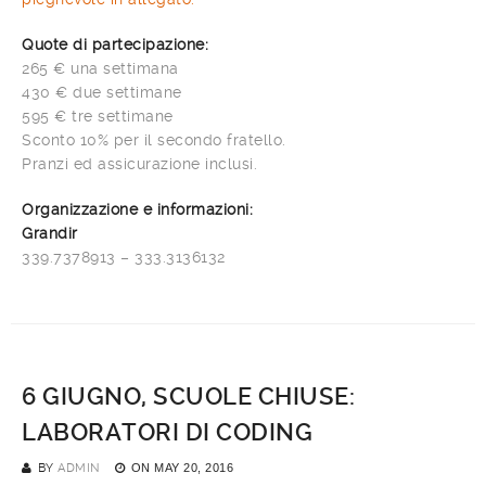
Quote di partecipazione:
265 € una settimana
430 € due settimane
595 € tre settimane
Sconto 10% per il secondo fratello.
Pranzi ed assicurazione inclusi.
Organizzazione e informazioni:
Grandir
339.7378913 – 333.3136132
6 GIUGNO, SCUOLE CHIUSE:
LABORATORI DI CODING
BY
ADMIN
ON
MAY 20, 2016