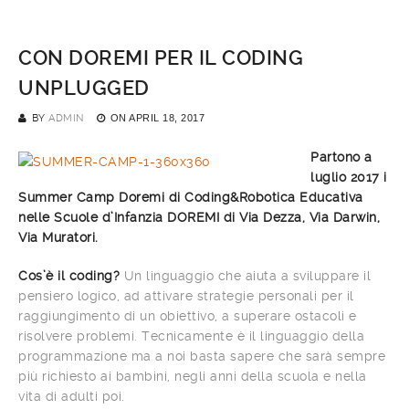
CON DOREMI PER IL CODING
UNPLUGGED
BY
ADMIN
ON
APRIL 18, 2017
Partono a
luglio 2017 i
Summer Camp Doremi di Coding&Robotica Educativa
nelle Scuole d’Infanzia DOREMI di Via Dezza, Via Darwin,
Via Muratori.
Cos’è il coding?
Un linguaggio che aiuta a sviluppare il
pensiero logico, ad attivare strategie personali per il
raggiungimento di un obiettivo, a superare ostacoli e
risolvere problemi. Tecnicamente è il linguaggio della
programmazione ma a noi basta sapere che sarà sempre
più richiesto ai bambini, negli anni della scuola e nella
vita di adulti poi.