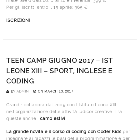
materiale didattico, pranzo e merenda: 399 €
Per gli iscritti entro il 15 aprile: 365 €
ISCRIZIONI
TEEN CAMP GIUGNO 2017 – IST
LEONE XIII – SPORT, INGLESE E
CODING
BY
ADMIN
ON
MARCH 13, 2017
Grandir collabora dal 2009 con l’Istituto Leone XIII
nell’organizzazione delle attività ludicoricreative. Tra
queste anche i
camp estivi
.
La grande novità è il corso di coding con Coder Kids
per
insegnare ai ragazzi le basi della programmazione e per