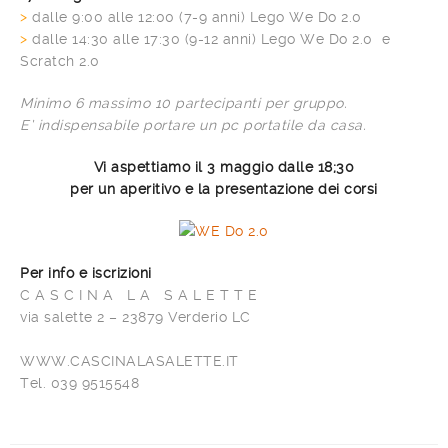
>
dalle 9:00 alle 12:00 (7-9 anni) Lego We Do 2.0
>
dalle 14:30 alle 17:30 (9-12 anni) Lego We Do 2.0 e
Scratch 2.0
Minimo 6 massimo 10 partecipanti per gruppo.
E’ indispensabile portare un pc portatile da casa.
Vi aspettiamo il 3 maggio dalle 18;30
per un aperitivo e la presentazione dei corsi
Per info e iscrizioni
C A S C I N A L A S A L E T T E
via salette 2 – 23879 Verderio LC
WWW.CASCINALASALETTE.IT
Tel. 039 9515548