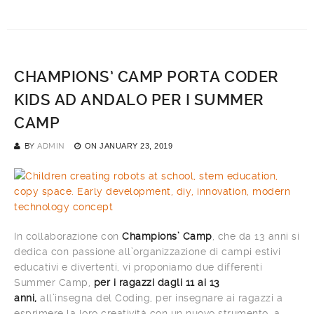
CHAMPIONS’ CAMP PORTA CODER
KIDS AD ANDALO PER I SUMMER
CAMP
BY
ADMIN
ON
JANUARY 23, 2019
In collaborazione con
Champions’ Camp
, che da 13 anni si
dedica con passione all’organizzazione di campi estivi
educativi e divertenti, vi proponiamo due differenti
Summer Camp,
per i ragazzi dagli 11 ai 13
anni,
all’insegna del Coding, per insegnare ai ragazzi a
esprimere la loro creatività con un nuovo strumento, a