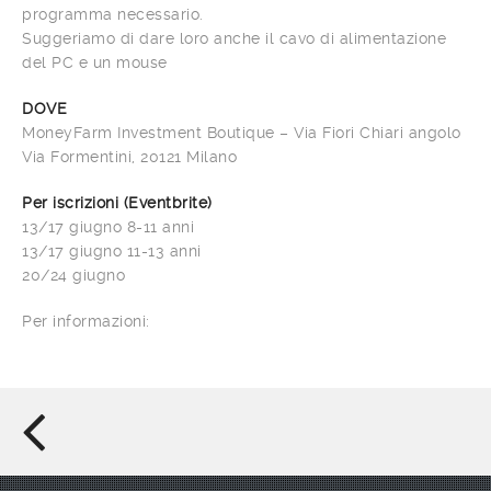
programma necessario.
Suggeriamo di dare loro anche il cavo di alimentazione
del PC e un mouse
DOVE
MoneyFarm Investment Boutique – Via Fiori Chiari angolo
Via Formentini, 20121 Milano
Per iscrizioni (Eventbrite)
13/17 giugno 8-11 anni
13/17 giugno 11-13 anni
20/24 giugno
Per informazioni: