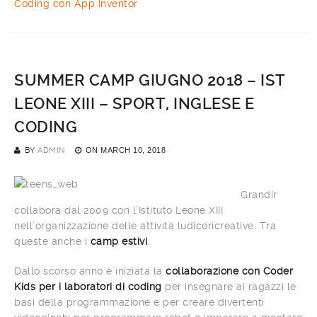
Coding con App Inventor
SUMMER CAMP GIUGNO 2018 – IST
LEONE XIII – SPORT, INGLESE E
CODING
BY
ADMIN
ON
MARCH 10, 2018
Grandir
collabora dal 2009 con l’Istituto Leone XIII
nell’organizzazione delle attività ludicoricreative. Tra
queste anche i
camp estivi
.
Dallo scorso anno è iniziata la
collaborazione con Coder
Kids per i laboratori di coding
per insegnare ai ragazzi le
basi della programmazione e per creare divertenti