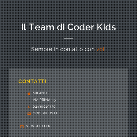
Il Team di Coder Kids
Sempre in contatto con
voi
!
CONTATTI
MILANO
VIA PRINA, 15
02430019330
CODERKIDS.IT
NEWSLETTER