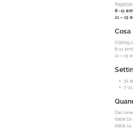
Ragazze 
8 -11 ann
11 – 13 a
Cosa
Coding c
8-11 anni
11 – 13 
Sett
31 a
7-11
Quan
Dal luned
dalle 10
dalle 14 