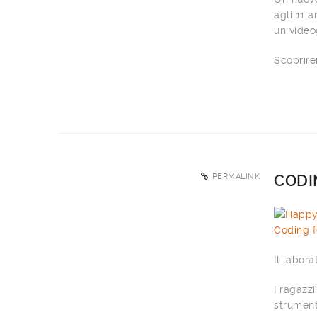
agli 11 
un video
Scoprire
PERMALINK
CODIN
Il labora
I ragazz
strument