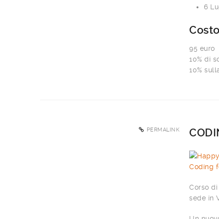
6 Lu
Cost
95 euro
10% di sc
10% sull
PERMALINK
CODIN
Corso di
sede in V
Un nuovo