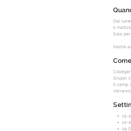
Quan
Dal luned
Il mattin
Solo per 
Inoltre 
Com
Collegam
Gruppi c
Il camp 
Verranno
Setti
15-
22-2
29 G