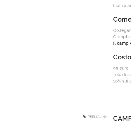
Inoltre 
Com
Collegam
Gruppi c
Il camp 
Cost
95 euro
10% di sc
10% sull
PERMALINK
CAMP