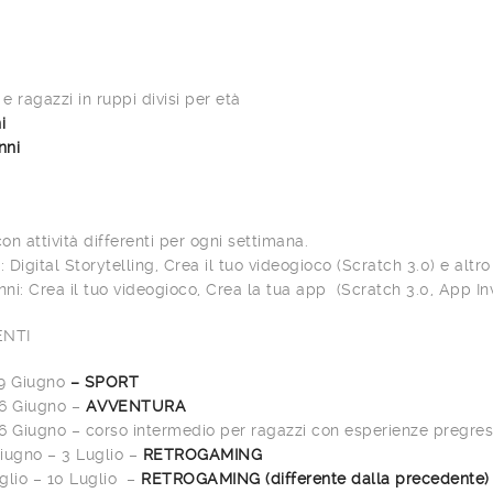
e ragazzi in ruppi divisi per età
i
nni
on attività differenti per ogni settimana.
: Digital Storytelling, Crea il tuo videogioco (Scratch 3.0) e altro
anni: Crea il tuo videogioco, Crea la tua app (Scratch 3.0, App Inv
NTI
9 Giugno
– SPORT
6 Giugno –
AVVENTURA
6 Giugno – corso intermedio per ragazzi con esperienze pregre
iugno – 3 Luglio –
RETROGAMING
glio – 10 Luglio –
RETROGAMING (differente dalla precedente)