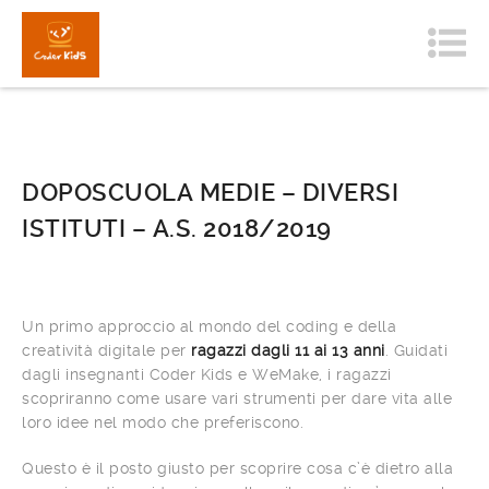
DOPOSCUOLA MEDIE – DIVERSI
ISTITUTI – A.S. 2018/2019
Un primo approccio al mondo del coding e della
creatività digitale per
ragazzi dagli 11 ai 13 anni
. Guidati
dagli insegnanti Coder Kids e WeMake, i ragazzi
scopriranno come usare vari strumenti per dare vita alle
loro idee nel modo che preferiscono.
Questo è il posto giusto per scoprire cosa c’è dietro alla