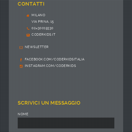
CONTATTI
MILANO
VIA PRINA, 15
02430019330
CODERKIDS.IT
NEWSLETTER
FACEBOOK.COM/CODERKIDSITALIA
INSTAGRAM.COM/CODERKIDS
SCRIVICI UN MESSAGGIO
NOME